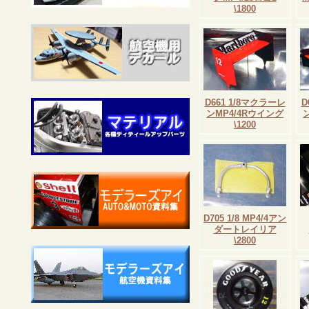
\1800
D661 1/8マクラーレ
D
ンMP4/4Rウイング
\1200
D705 1/8 MP4/4アン
ダートレイリア
\2800