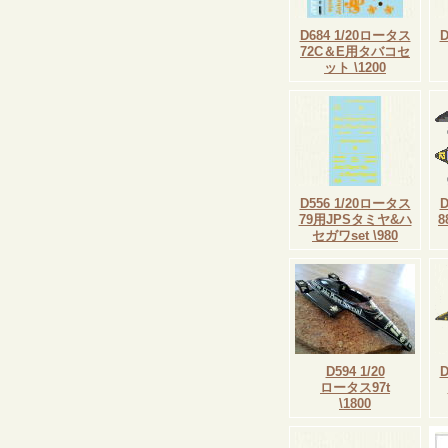
D684 1/20ロータス
72C＆E用タバコセ
ット \1200
D556 1/20ロータス
79用JPSタミヤ&ハ
セガワset \980
D594 1/20
ロータス97t
\1800