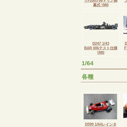
リF2005'06トリノ開
幕式 \980
D247 1/43
BAR 006テスト仕様
F
\980
1/64
各種
D599 1/64レインタ