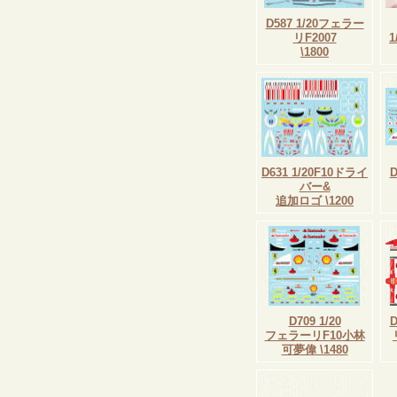
D587 1/20フェラー
リF2007
\1800
D631 1/20F10ドライ
バー&
追加ロゴ \1200
D709 1/20
フェラーリF10小林
可夢偉 \1480