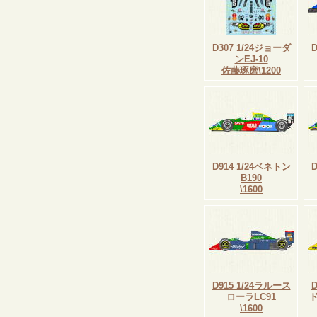
D307 1/24ジョーダ
ンEJ-10
佐藤琢磨\1200
D914 1/24ベネトン
B190
\1600
D915 1/24ラルース
ローラLC91
ド
\1600