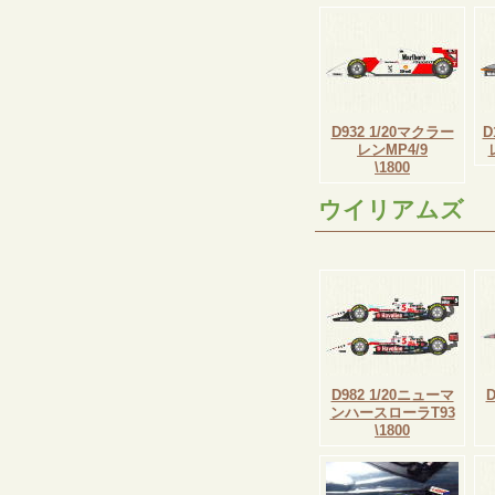
D932 1/20マクラー
D
レンMP4/9
\1800
ウイリアムズ
D982 1/20ニューマ
ンハースローラT93
\1800