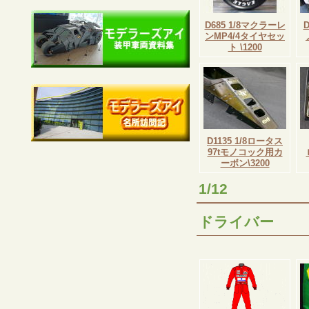
D685 1/8マクラーレ
D
ンMP4/4タイヤセッ
ト \1200
D1135 1/8ロータス
97tモノコック用カ
ーボン\3200
1/12
ドライバー