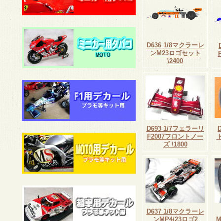
D636 1/8マクラーレ
ンM23ロゴセット
\2400
D693 1/7フェラーリ
F2007フロントノー
ズ \1800
D637 1/8マクラーレ
ンMP4/23ロゴ2
M