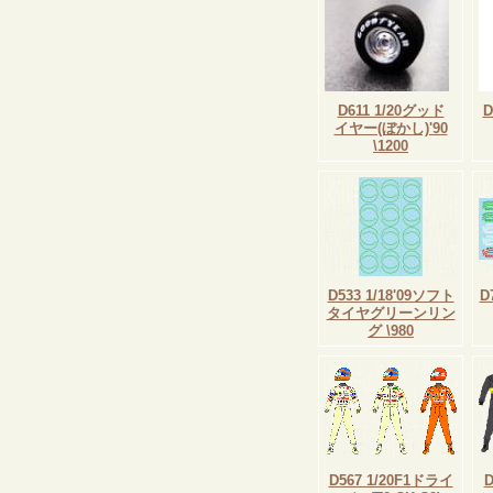
D611 1/20グッド
D
イヤー(ぼかし)'90
\1200
D533 1/18'09ソフト
D
タイヤグリーンリン
グ \980
D567 1/20F1ドライ