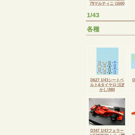
79マルティニ \1600
1/43
各種
D627 1/43シートベ
D
ルト&タイヤロゴぼ
かし\980
D347 1/43フェラー