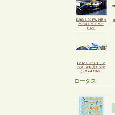
D800 1/20 FW14Bタ
D
バコ&ドライバー
\1450
D832 1/20ウイリア
ムズFW16用ロスマ
ンズset \1600
ロータス