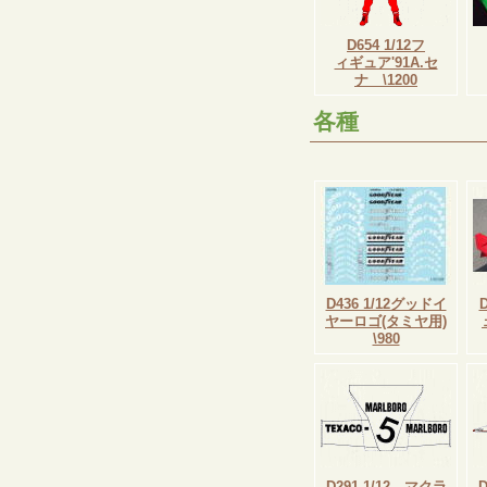
D654 1/12フ
ィギュア'91A.セ
ナ \1200
各種
D436 1/12グッドイ
D
ヤーロゴ(タミヤ用)
\980
D291 1/12 マクラ