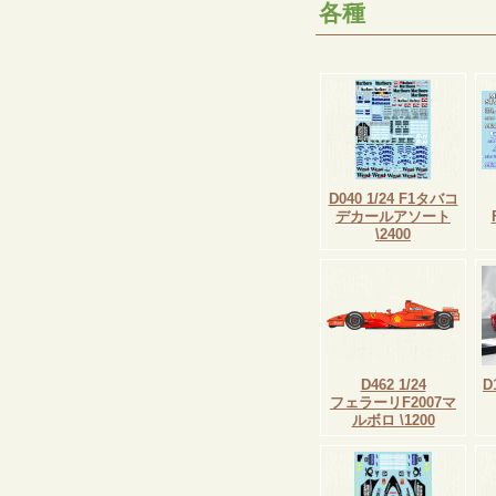
各種
D040 1/24 F1タバコ
デカールアソート
\2400
D462 1/24
D
フェラーリF2007マ
ルボロ \1200