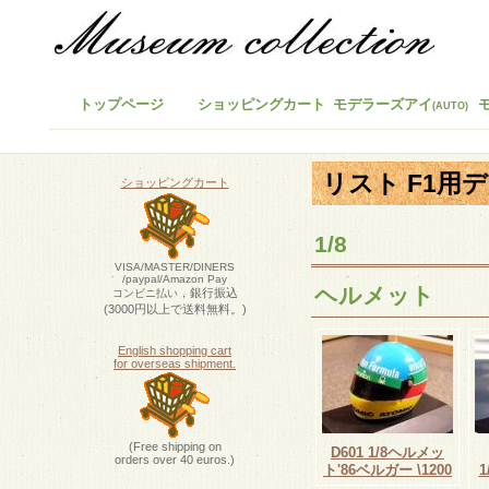
トップページ
ショッピングカート
モデラーズアイ
(AUTO)
リスト F1用
ショッピングカート
1/8
VISA/MASTER/DINERS
/paypal/Amazon Pay
ヘルメット
，銀行振込
コンビニ払い
(3000円以上で送料無料。)
English shopping cart
for overseas shipment.
(Free shipping on
D601 1/8ヘルメッ
orders over 40 euros.)
ト'86ベルガー \1200
1