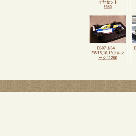
イヤセット
\980
D607 1/64
D
FW15,16,19フルマ
ーク \1200