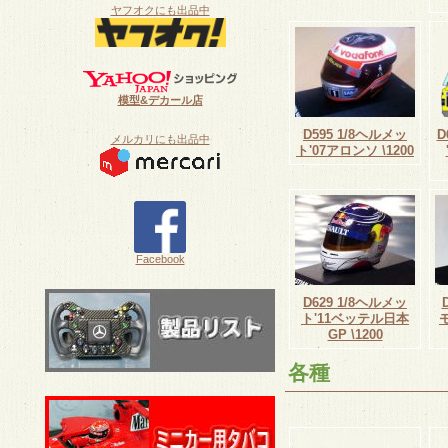
ヤフオクにも出品中
模型&デカール店
D595 1/8ヘルメッ
D
メルカリにも出品中
ト'07アロンソ \1200
Facebook
D629 1/8ヘルメッ
ト'11ベッテル日本
GP \1200
各種