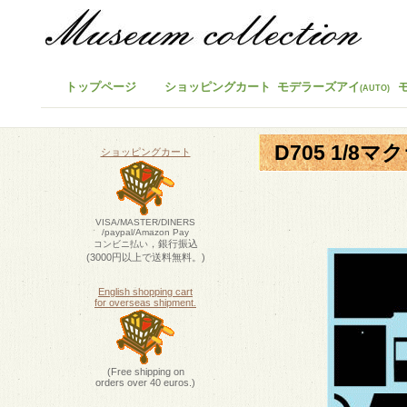
トップページ
ショッピングカート
モデラーズアイ
(AUTO)
D705 1/8
ショッピングカート
VISA/MASTER/DINERS
/paypal/Amazon Pay
，銀行振込
コンビニ払い
(3000円以上で送料無料。)
English shopping cart
for overseas shipment.
(Free shipping on
orders over 40 euros.)