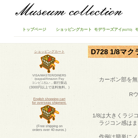
トップページ
ショッピングカート
モデラーズアイ
(AUTO)
D728 1/8マ
ショッピングカート
VISA/MASTER/DINERS
カーボン部を無
/paypal/Amazon Pay
，銀行振込
コンビニ払い
(3000円以上で送料無料。)
Rウ
English shopping cart
for overseas shipment.
1/8は大きくラ
ラジコン感はま
(Free shipping on
orders over 40 euros.)
作例は簡単にノ