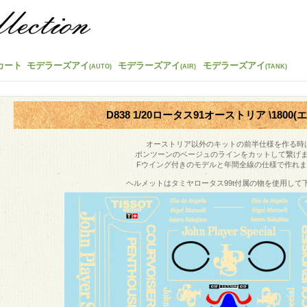
カート
モデラーズアイ
モデラーズアイ
モデラーズアイ
(AUTO)
(AIR)
(TANK)
D838 1/20ロータス91オーストリア \1800
オーストリア以外のキットの前半仕様を作る時
ポンツーンのベージュのラインをカットして繋げ
Fウイング付きのモデルと年間全線の仕様で作れま
ヘルメットはタミヤロータス99t付属の物を使用して