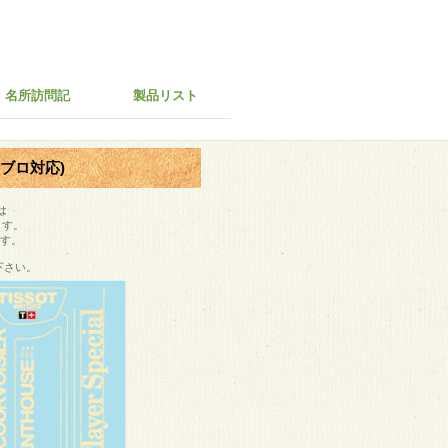
名所訪問記
製品リスト
(エブロ対応)
は
ます。
す。
下さい。