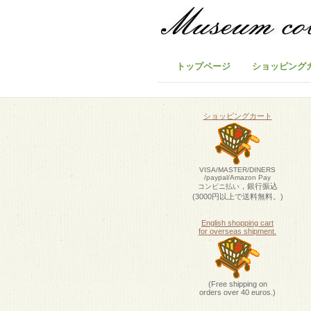
トップページ
ショッピング
ショッピングカート
VISA/MASTER/DINERS
/paypal/Amazon Pay
，銀行振込
コンビニ払い
(3000円以上で送料無料。)
English shopping cart
for overseas shipment.
(Free shipping on
orders over 40 euros.)