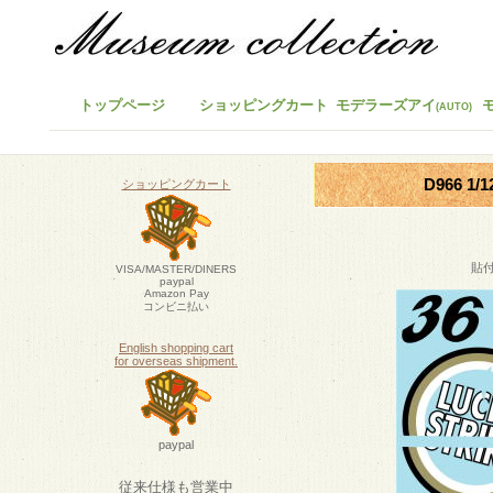
トップページ
ショッピングカート
モデラーズアイ
(AUTO)
D966 1
ショッピングカート
貼
VISA/MASTER/DINERS
paypal
Amazon Pay
コンビニ払い
English shopping cart
for overseas shipment.
paypal
従来仕様も営業中