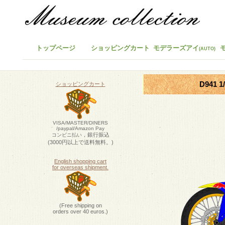
トップページ
ショッピングカート
モデラーズアイ
(AUTO)
D941 
ショッピングカート
VISA/MASTER/DINERS
/paypal/Amazon Pay
，銀行振込
コンビニ払い
(3000円以上で送料無料。)
English shopping cart
for overseas shipment.
(Free shipping on
orders over 40 euros.)