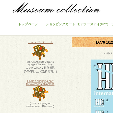
トップページ
ショッピングカート
モデラーズアイ
(AUTO)
D776 1
ショッピングカート
ヘルメ
VISA/MASTER/DINERS
/paypal/Amazon Pay
，銀行振込
コンビニ払い
(3000円以上で送料無料。)
English shopping cart
for overseas shipment.
(Free shipping on
orders over 40 euros.)