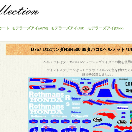
カート
モデラーズアイ
モデラーズアイ
モデラーズアイ
(AUTO)
(AIR)
(TANK)
D757 1/12ホンダNSR500'89タバコ&ヘルメット \
ヘルメットはタミヤの
14122
レーシングライダーの物を使用
ウインドスクリーンはスモークやフィルムで色を付けた方
細部を変更しました。