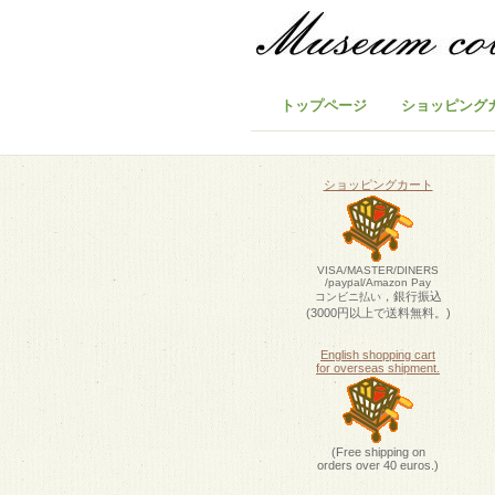
トップページ
ショッピング
ショッピングカート
VISA/MASTER/DINERS
/paypal/Amazon Pay
，銀行振込
コンビニ払い
(3000円以上で送料無料。)
English shopping cart
for overseas shipment.
(Free shipping on
orders over 40 euros.)