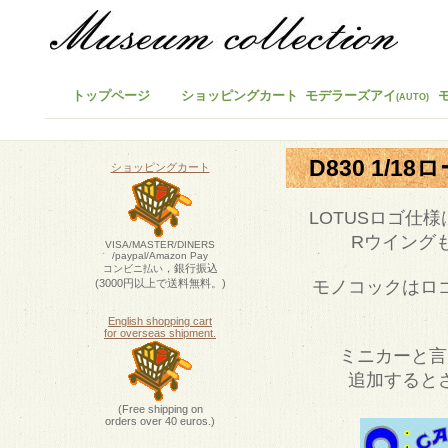
トップページ
ショッピングカート
モデラーズアイ
(AUTO)
D830 1/1
ショッピングカート
LOTUSロゴ仕
Rウイング
VISA/MASTER/DINERS
/paypal/Amazon Pay
，銀行振込
コンビニ払い
(3000円以上で送料無料。)
モノコックはロ
English shopping cart
for overseas shipment.
ミニカーと言
追加すると
(Free shipping on
orders over 40 euros.)