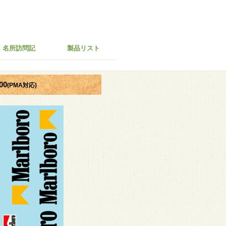
名所訪問記
製品リスト
00
(PMA対応)