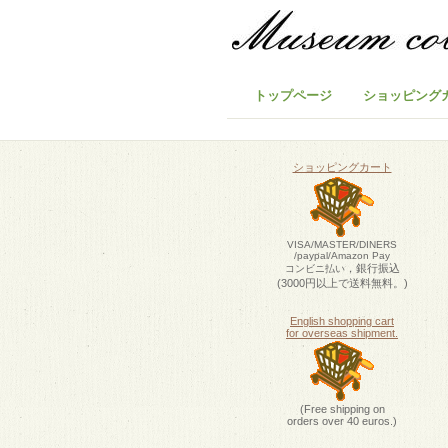
トップページ
ショッピング
ショッピングカート
VISA/MASTER/DINERS
/paypal/Amazon Pay
，銀行振込
コンビニ払い
(3000円以上で送料無料。)
English shopping cart
for overseas shipment.
(Free shipping on
orders over 40 euros.)