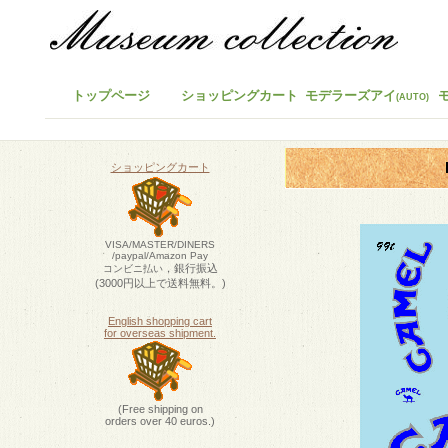
トップページ
ショッピングカート
モデラーズアイ
(AUTO)
ショッピングカート
VISA/MASTER/DINERS
/paypal/Amazon Pay
，銀行振込
コンビニ払い
(3000円以上で送料無料。)
English shopping cart
for overseas shipment.
(Free shipping on
orders over 40 euros.)